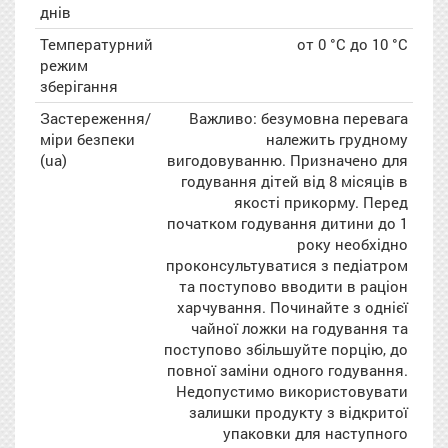
днів
Температурний
от 0 °С до 10 °С
режим
зберігання
Застереження/
Важливо: безумовна перевага
міри безпеки
належить грудному
(ua)
вигодовуванню. Призначено для
годування дітей від 8 місяців в
якості прикорму. Перед
початком годування дитини до 1
року необхідно
проконсультуватися з педіатром
та поступово вводити в раціон
харчування. Починайте з однієї
чайної ложки на годування та
поступово збільшуйте порцію, до
повної заміни одного годування.
Недопустимо використовувати
залишки продукту з відкритої
упаковки для наступного