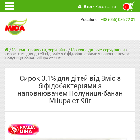
Вхід
/ Реєстрація
0
Vodafone -
+38 (066) 086 22 81
/
Молочні продукти, сири, яйця
/
Молочне дитяче харчування
/
Сирок 3.1% для дітей від 8міс з біфідобактеріями з наповнювачем
Полуниця-банан Milupa ст 90г
Сирок 3.1% для дітей від 8міс з
біфідобактеріями з
наповнювачем Полуниця-банан
Milupa ст 90г