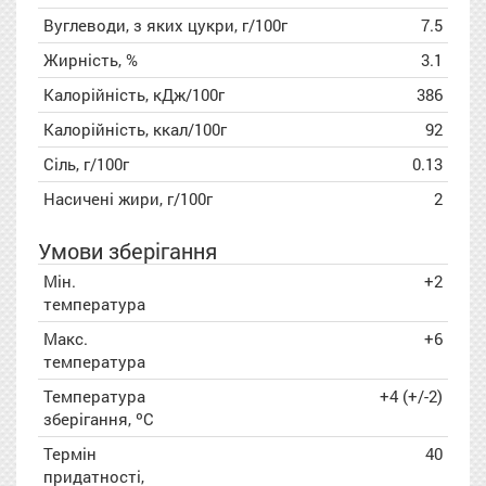
Вуглеводи, з яких цукри, г/100г
7.5
Жирність, %
3.1
Калорійність, кДж/100г
386
Калорійність, ккал/100г
92
Сіль, г/100г
0.13
Насичені жири, г/100г
2
Умови зберігання
Мін.
+2
температура
Макс.
+6
температура
Температура
+4 (+/-2)
зберігання, ºC
Термін
40
придатності,