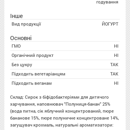
годування
Інше
Вид продукції
ЙОГУРТ
Основні
ГМО
НІ
Органічний продукт
НІ
Без цукру
ТАК
Підходить вегетаріанцям
ТАК
Підходить веганам
НІ
Склад:
Сирок
з біфідобактеріями для дитячого
харчування, наповнювач "Полуниця-банан" 25%
(вода питна, сік яблучний концентрований, пюре
бананове 15%, пюре полуничне концентроване 14%,
загущувач крохмаль, натуральні ароматизатори: