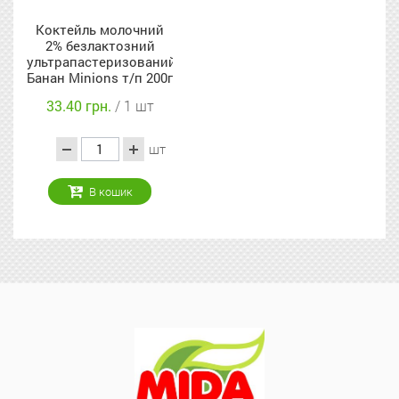
Коктейль молочний
2% безлактозний
ультрапастеризований
Банан Minions т/п 200г
33.40 грн.
/ 1 шт
шт
В кошик