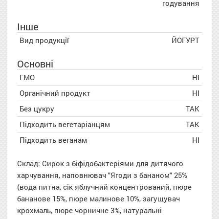
годування
Інше
Вид продукції
ЙОГУРТ
Основні
ГМО
НІ
Органічний продукт
НІ
Без цукру
ТАК
Підходить вегетаріанцям
ТАК
Підходить веганам
НІ
Склад:
Сирок
з біфідобактеріями для дитячого
харчування, наповнювач "Ягоди з бананом" 25%
(вода питна, сік яблучний концентрований, пюре
бананове 15%, пюре малинове 10%, загущувач
крохмаль, пюре чорничне 3%, натуральні