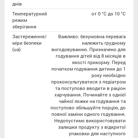
днів
Температурний
от 0 °С до 10 °С
режим
зберігання
Застереження/
Важливо: безумовна перевага
міри безпеки
належить грудному
(ua)
вигодовуванню. Призначено для
годування дітей від 8 місяців в
якості прикорму. Перед
початком годування дитини до 1
року необхідно
проконсультуватися з педіатром
та поступово вводити в раціон
харчування. Починайте з однієї
чайної ложки на годування та
поступово збільшуйте порцію, до
повної заміни одного годування.
Недопустимо використовувати
залишки продукту з відкритої
упаковки для наступного