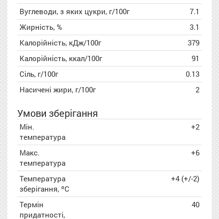
Вуглеводи, з яких цукри, г/100г
7.1
Жирність, %
3.1
Калорійність, кДж/100г
379
Калорійність, ккал/100г
91
Сіль, г/100г
0.13
Насичені жири, г/100г
2
Умови зберігання
Мін.
+2
температура
Макс.
+6
температура
Температура
+4 (+/-2)
зберігання, ºC
Термін
40
придатності,