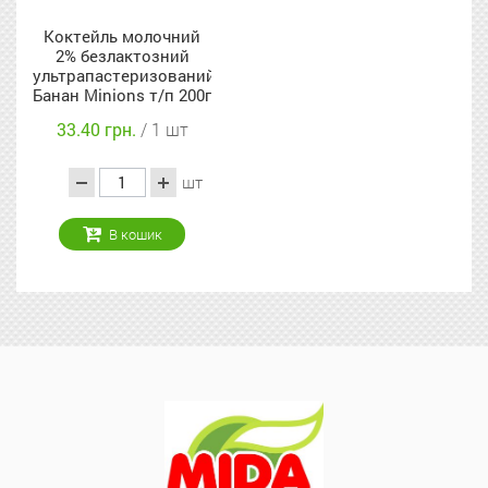
Коктейль молочний
2% безлактозний
ультрапастеризований
Банан Minions т/п 200г
33.40 грн.
/ 1 шт
шт
В кошик