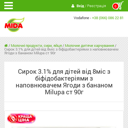
Вхід
/ Реєстрація
0
Vodafone -
+38 (066) 086 22 81
/
Молочні продукти, сири, яйця
/
Молочне дитяче харчування
/
Сирок 3.1% для дітей від 8міс з біфідобактеріями з наповнювачем
Ягоди з бананом Milupa ст 90г
Сирок 3.1% для дітей від 8міс з
біфідобактеріями з
наповнювачем Ягоди з бананом
Milupa ст 90г