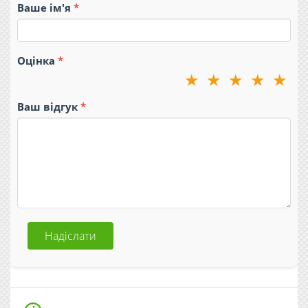
Ваше ім'я
Оцінка
★
★
★
★
★
Ваш відгук
Надіслати