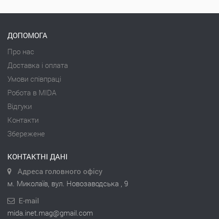
ДОПОМОГА
Про нас
Доставка і оплата
Умови співпраці
Робота в MIDA
Відгуки
Контакти
Збережене
КОНТАКТНІ ДАНІ
Адреса головного офісу
м. Миколаїв, вул. Новозаводська , 9
E-mail
mida.inet.mag@gmail.com