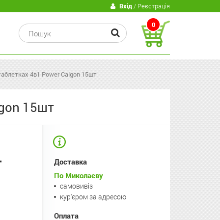
В
Вхід
/ Реєстрація
0
таблетках 4в1 Power Calgon 15шт
lgon 15шт
т
Доставка
По Миколаєву
самовивіз
кур'єром за адресою
Оплата