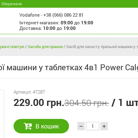
Збережене
Vodafone -
+38 (066) 086 22 81
Інтернет-магазин:
09:00
до
19:00
Доставка:
10:00
до
19:00
увачі повітря
/
Засоби для прання
/
Засіб для захисту пральної машини у 
ої машини у таблетках 4в1 Power Ca
Артикул: 47287
229.00 грн.
/ 1 ш
304.50 грн.
В кошик