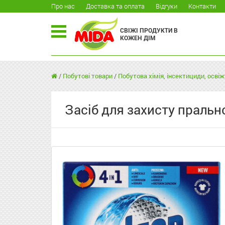
Про нас
Доставка та оплата
Відгуки
Контакти
СВІЖІ ПРОДУКТИ В
КОЖЕН ДІМ
/
Побутові товари
/
Побутова хімія, інсектициди, освіж
Засіб для захисту пральн