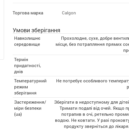
Торгова марка
Calgon
Умови зберігання
Навколишнє
Прохолодне, сухе, добре венти
середовище
місце, без потрапляння прямих с
пр
Термін
придатності,
днів
Температурний
Не потребує особливого температ
режим
зберігання
Застереження/
Зберігати в недоступному для дітей
міри безпеки
Тримати подалі від очей. Якщо 
(ua)
потрапив в очі, ретельно проми
водою. Не ковтати. У разі проков
продукту зверніться до лікаря.