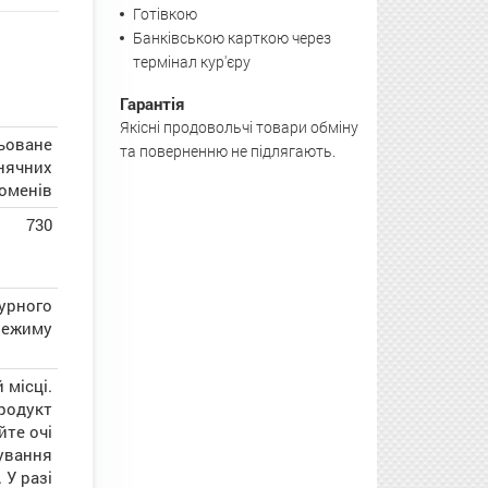
Готівкою
Банківською карткою через
термінал кур'єру
Гарантія
Якісні продовольчі товари обміну
льоване
та поверненню не підлягають.
онячних
оменів
730
урного
режиму
 місці.
продукт
йте очі
тування
 У разі