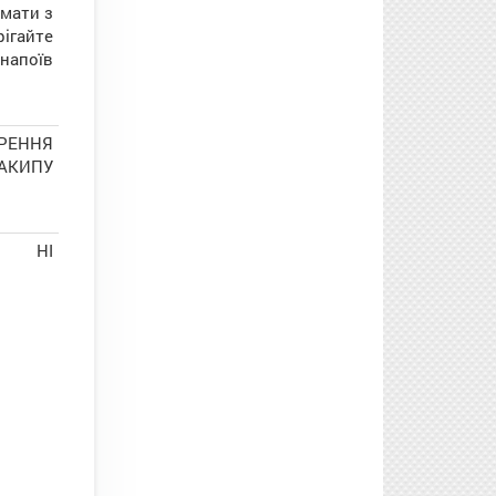
 мати з
рігайте
 напоїв
ОРЕННЯ
АКИПУ
НІ