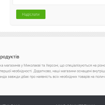
Надіслати
продуктів
а магазинів у Миколаєві та Херсоні, що спеціалізуються на різн
х першої необхідності. Додатково, наші магазини оснащені внутр
анда завжди дбає про наявність всіх необхідних товарів на поли