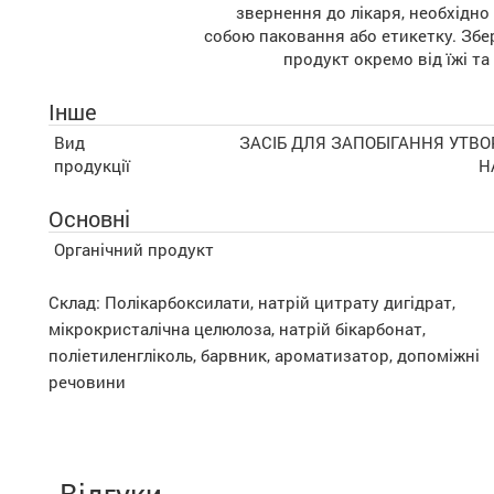
звернення до лікаря, необхідно
собою паковання або етикетку. Збе
продукт окремо від їжі та
Інше
Вид
ЗАСІБ ДЛЯ ЗАПОБІГАННЯ УТВ
продукції
Н
Основні
Органічний продукт
Склад: Полікарбоксилати, натрій цитрату дигідрат,
мікрокристалічна целюлоза, натрій бікарбонат,
поліетиленгліколь, барвник, ароматизатор, допоміжні
речовини