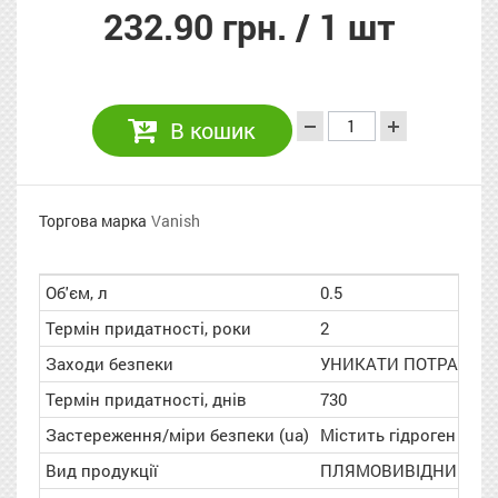
232.90 грн.
/ 1 шт
В кошик
Торгова марка
Vanish
Об'єм, л
0.5
Термін придатності, роки
2
Заходи безпеки
УНИКАТИ ПОТРАПЛЯНН
Термін придатності, днів
730
Застереження/міри безпеки (ua)
Містить гідроген пер
Вид продукції
ПЛЯМОВИВІДНИК І В