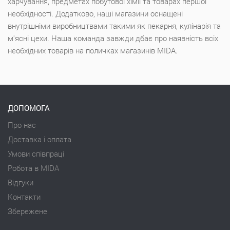
харчування, предметах побутової хімії та товарах першої
необхідності. Додатково, наші магазини оснащені
внутрішніми виробництвами такими як пекарня, кулінарія та
м'ясні цехи. Наша команда завжди дбає про наявність всіх
необхідних товарів на поличках магазинів MIDA.
ДОПОМОГА
Про нас
Доставка і оплата
Умови співпраці
Робота в MIDA
Відгуки
Контакти
Збережене