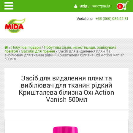
Вхід
/ Реєстрація
0
Vodafone -
+38 (066) 086 22 81
/
Побутові товари
/
Побутова хімія, інсектициди, освіжувачі
повітря
/
Засоби для прання
/
Засіб для видалення плям та
вибілювач для тканин рідкий Кришталева білизна Oxi Action Vanish
500мл
Засіб для видалення плям та
вибілювач для тканин рідкий
Кришталева білизна Oxi Action
Vanish 500мл