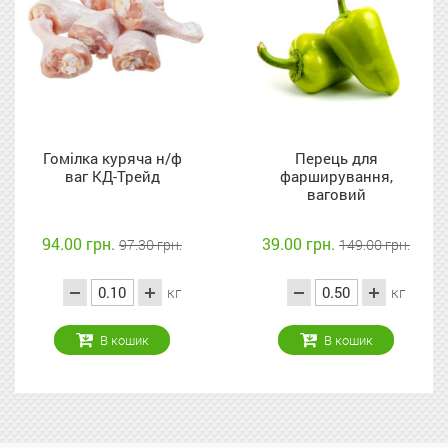
Гомілка куряча н/ф
Перець для
ваг КД-Трейд
фарширування,
ваговий
94.00 грн.
39.00 грн.
97.30 грн.
149.00 грн.
кг
кг
В кошик
В кошик