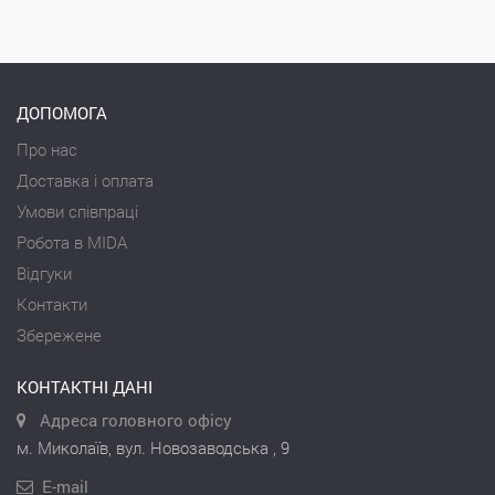
ДОПОМОГА
Про нас
Доставка і оплата
Умови співпраці
Робота в MIDA
Відгуки
Контакти
Збережене
КОНТАКТНІ ДАНІ
Адреса головного офісу
м. Миколаїв, вул. Новозаводська , 9
E-mail