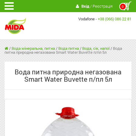
Вхід
/ Реєстрація
0
Vodafone -
+38 (066) 086 22 81
/
Вода мінеральна, питна
/
Вода питна
/
Вода, сік, напої
/
Вода
питна природна негазована Smart Water Buvette п/пл 5л
Вода питна природна негазована
Smart Water Buvette п/пл 5л