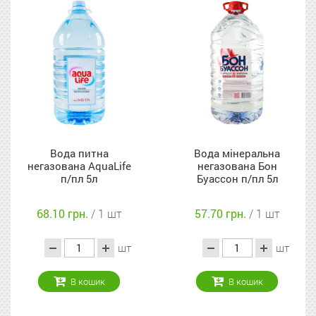
тна
Вода мінеральна
Вода питна п
quaLife
негазована Бон
негазована 
л
Буассон п/пл 5л
Water Buvette
 1 шт
57.70 грн.
/ 1 шт
64.40 грн.
/
шт
шт
ик
В кошик
В кош