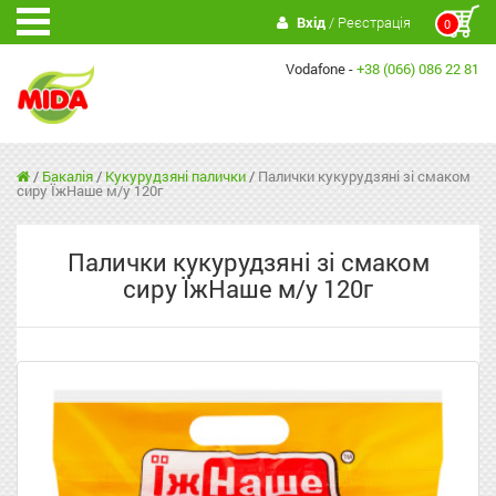
Вхід
/ Реєстрація
0
Vodafone -
+38 (066) 086 22 81
/
Бакалія
/
Кукурудзяні палички
/
Палички кукурудзяні зі смаком
сиру ЇжНаше м/у 120г
Палички кукурудзяні зі смаком
сиру ЇжНаше м/у 120г