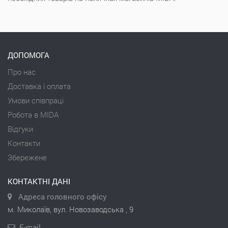
ДОПОМОГА
Про нас
Доставка і оплата
Умови співпраці
Робота в MIDA
Відгуки
Контакти
Збережене
КОНТАКТНІ ДАНІ
Адреса головного офісу
м. Миколаїв, вул. Новозаводська , 9
E-mail