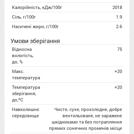
Калорійність, кДж/100г
2018
Сіль, г/100г
1.9
Насичені жири, г/100г
2.6
Умови зберігання
Відносна
75
вологість,
до, %
Макс.
+20
температура
Температура
+20
зберігання,
до,ºC
Навколишнє
Чисте, сухе, прохолодне, добре
середовище
вентильоване, не заражене
шкідниками та без потрапляння
прямих сонячних променів місце