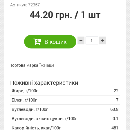
Артикул: 72357
44.20 грн.
/ 1 шт
В кошик
Торгова марка
ЇжНаше
Поживні характеристики
Жири, г/100г
22
Білки, г/100г
7
Вуглеводи, г/100г
63.8
Вуглеводи, з яких цукри, г/100г
0.1
Калорійність, ккал/100г
481