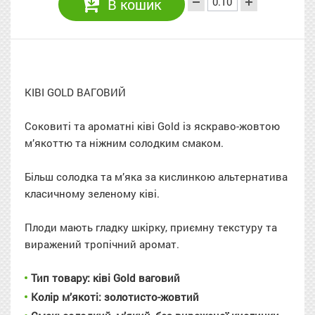
В кошик
КІВІ GOLD ВАГОВИЙ
Соковиті та ароматні ківі Gold із яскраво-жовтою
м’якоттю та ніжним солодким смаком.
Більш солодка та м’яка за кислинкою альтернатива
класичному зеленому ківі.
Плоди мають гладку шкірку, приємну текстуру та
виражений тропічний аромат.
Тип товару: ківі Gold ваговий
Колір м’якоті: золотисто-жовтий