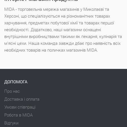
MIDA - торговельна мережа магазинів у Миколаєві та
Херсоні, що спеціалізуються на різноманітних товарах
харчування, предметах побутової хімії та товарах першої
необхідності. Додатково, наші магазини оснащені
внутрішніми виробництвами такими як пекарня, кулінарія та
м'ясні цехи. Наша команда завжди дбає про наявність всіх
необхідних товарів на поличках магазинів MIDA.
ДОПОМОГА
Про нас
Доставка і оплата
Умови співпраці
Робота в MIDA
Відгуки