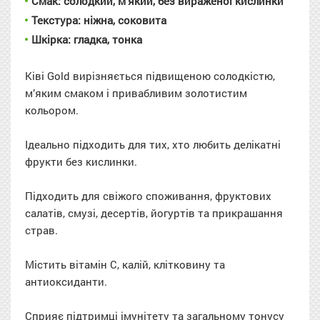
Смак: солодкий, м’який, без вираженої кислинки
Текстура: ніжна, соковита
Шкірка: гладка, тонка
Ківі Gold вирізняється підвищеною солодкістю,
м’яким смаком і привабливим золотистим
кольором.
Ідеально підходить для тих, хто любить делікатні
фрукти без кислинки.
Підходить для свіжого споживання, фруктових
салатів, смузі, десертів, йогуртів та прикрашання
страв.
Містить вітамін C, калій, клітковину та
антиоксиданти.
Сприяє підтримці імунітету та загальному тонусу