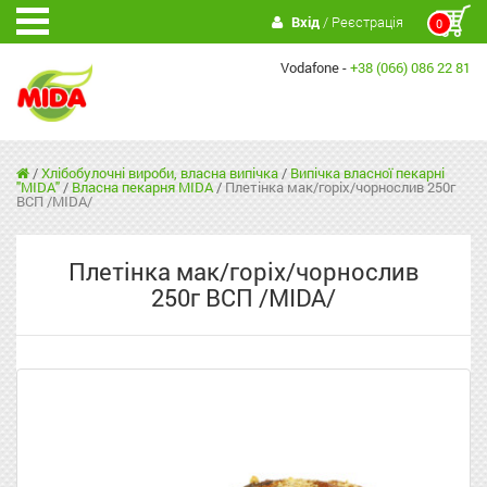
Вхід
/ Реєстрація
0
Vodafone -
+38 (066) 086 22 81
/
Хлібобулочні вироби, власна випічка
/
Випічка власної пекарні
"MIDA"
/
Власна пекарня MIDA
/
Плетінка мак/горіх/чорнослив 250г
ВСП /MIDA/
Плетінка мак/горіх/чорнослив
250г ВСП /MIDA/