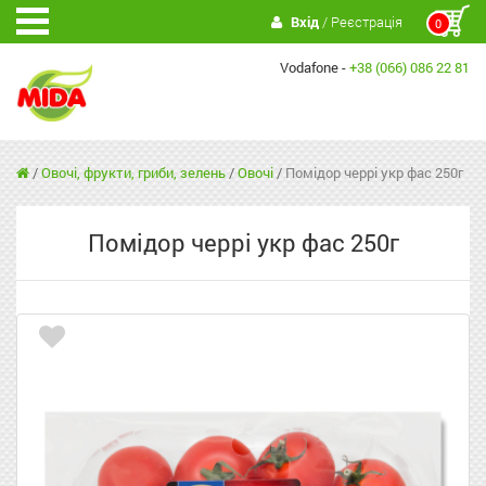
Вхід
/ Реєстрація
0
Vodafone -
+38 (066) 086 22 81
/
Овочі, фрукти, гриби, зелень
/
Овочі
/
Помідор черрі укр фас 250г
Помідор черрі укр фас 250г