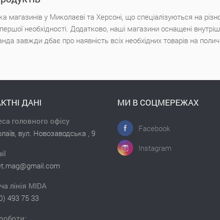
а магазинів у Миколаєві та Херсоні, що спеціалізуються на різн
х першої необхідності. Додатково, наші магазини оснащені внутр
анда завжди дбає про наявність всіх необхідних товарів на поли
КТНІ ДАНІ
МИ В СОЦМЕРЕЖАХ
са головного офісу
Facebook
лаїв, вул. Новозаводська , 9
Instagram
il
et.mag@gmail.com
ча лінія MIDA
0) 493 75 33
роботи: