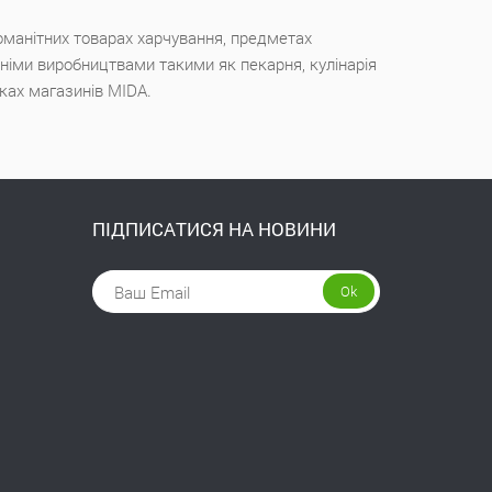
оманітних товарах харчування, предметах
ішніми виробництвами такими як пекарня, кулінарія
чках магазинів MIDA.
ПІДПИСАТИСЯ НА НОВИНИ
Ok