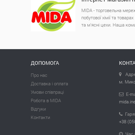
MIDA - торговельна мереж
побутової хімії та товара
та м'ясні цехи. Наша ком
ДОПОМОГА
КОНТА
Адре
Про нас
м. Мико
Доставка і оплата
Умови співпраці
E-ma
Робота в MIDA
mida.in
Відгуки
Гаря
Контакти
+38 (05
Час 