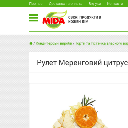
Про нас
Доставка та оплата
Відгуки
Контакти
СВІЖІ ПРОДУКТИ В
КОЖЕН ДІМ
/
Кондитерські вироби
/
Торти та тістечка власного в
Рулет Меренговий цитрус