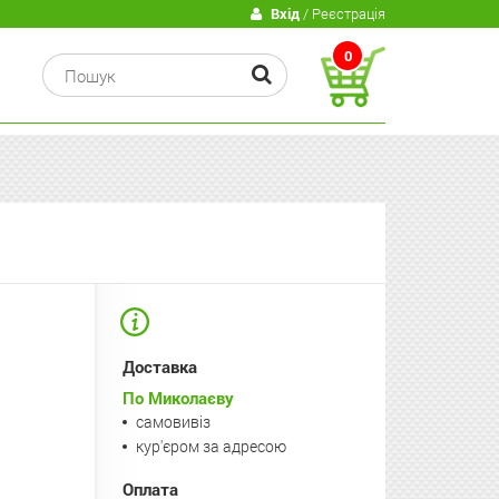
В
Вхід
/ Реєстрація
0
Доставка
По Миколаєву
самовивіз
кур'єром за адресою
Оплата