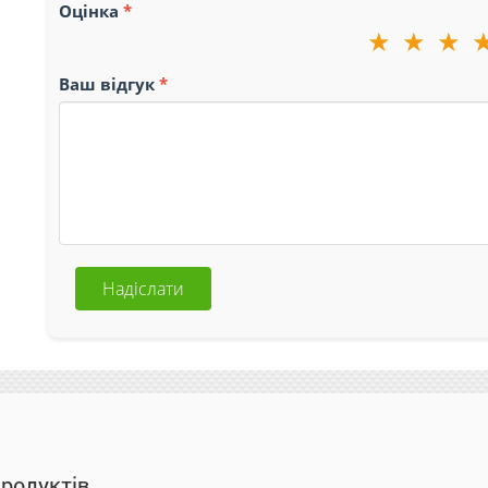
Оцінка
★
★
★
Ваш відгук
Надіслати
продуктів