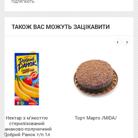
підлягають.
ТАКОЖ ВАС МОЖУТЬ ЗАЦІКАВИТИ
next
prev
Торт Марго /MIDA/
Мор Рудь Ескімос
крем брюле ваф ст 70
й