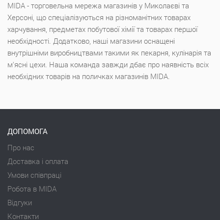
MIDA - торговельна мережа магазинів у Миколаєві та
Херсоні, що спеціалізуються на різноманітних товарах
харчування, предметах побутової хімії та товарах першої
необхідності. Додатково, наші магазини оснащені
внутрішніми виробництвами такими як пекарня, кулінарія та
м'ясні цехи. Наша команда завжди дбає про наявність всіх
необхідних товарів на поличках магазинів MIDA.
ДОПОМОГА
Про нас
Доставка і оплата
Умови співпраці
Робота в MIDA
Відгуки
Контакти