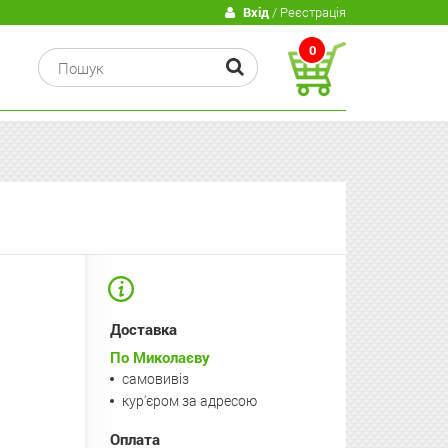
В
Вхід
/ Реєстрація
0
Доставка
По Миколаєву
самовивіз
кур'єром за адресою
Оплата