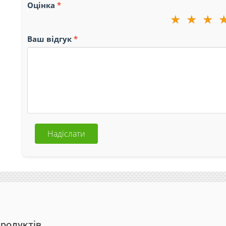
Оцінка
★
★
★
Ваш відгук
Надіслати
продуктів