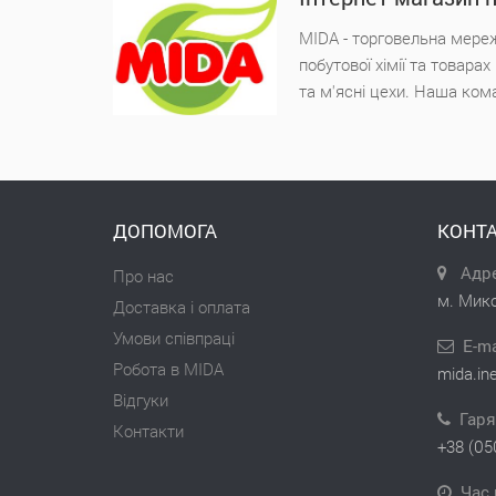
MIDA - торговельна мереж
побутової хімії та товара
та м'ясні цехи. Наша ком
ДОПОМОГА
КОНТА
Адре
Про нас
м. Мико
Доставка і оплата
Умови співпраці
E-ma
Робота в MIDA
mida.in
Відгуки
Гаря
Контакти
+38 (05
Час 