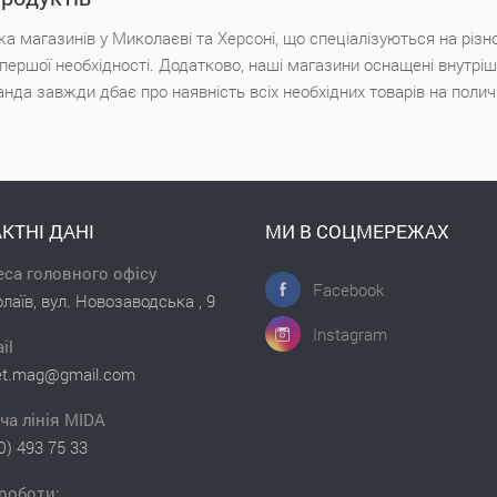
а магазинів у Миколаєві та Херсоні, що спеціалізуються на різн
х першої необхідності. Додатково, наші магазини оснащені внутр
анда завжди дбає про наявність всіх необхідних товарів на поли
КТНІ ДАНІ
МИ В СОЦМЕРЕЖАХ
са головного офісу
Facebook
лаїв, вул. Новозаводська , 9
Instagram
il
et.mag@gmail.com
ча лінія MIDA
0) 493 75 33
роботи: