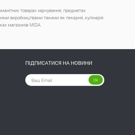
оманітних товарах харчування, предметах
ішніми виробництвами такими як пекарня, кулінарія
чках магазинів MIDA.
ПІДПИСАТИСЯ НА НОВИНИ
Ok