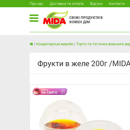
Про нас
Доставка та оплата
Відгуки
Контакти
СВІЖІ ПРОДУКТИ В
КОЖЕН ДІМ
/
Кондитерські вироби
/
Торти та тістечка власного в
Фрукти в желе 200г /MID